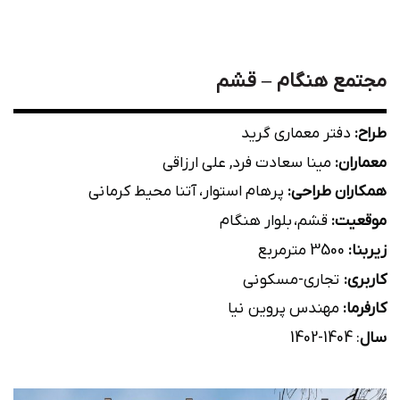
مجتمع هنگام – قشم
طراح:
دفتر معماری گرید
معماران:
مینا سعادت فرد, علی ارزاقی
همکاران طراحی:
پرهام استوار، آتنا محیط کرمانی
موقعیت:
قشم، بلوار هنگام
زیربنا:
3500 مترمربع
کاربری:
تجاری-مسکونی
کارفرما:
مهندس پروین نیا
سال
: 1404-1402