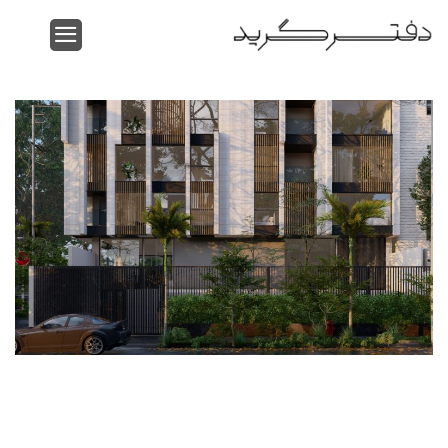
Ski
t
conten