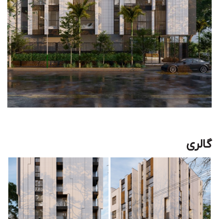
گالری