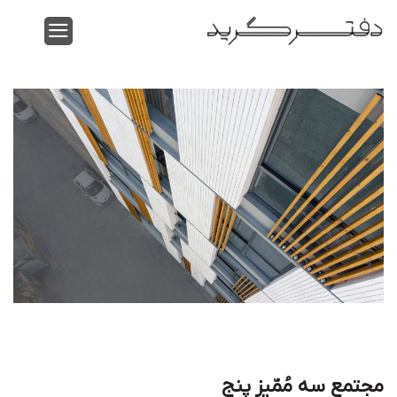
Ski
t
conten
مجتمع سه مُمّیِز پنج