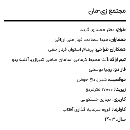
مجتمع زی-مان
طراح:
دفتر معماری گرید
معماران:
مینا سعادت فرد, علی ارزاقی
همکاران طراحی:
پرهام استوار، فرناز حقی
تیم ارائه:
آتنا محیط کرمانی، سامان غلامی شیرازی، آتلیه پنو
فاز دو:
پرنیا یوسفی
موقعیت:
شیراز, باغ حوض
زیربنا:
17000 مترمربع
کاربری:
تجاری-مسکونی
کارفرما:
گروه سرمایه گذاری آفتاب
سال
: 1403