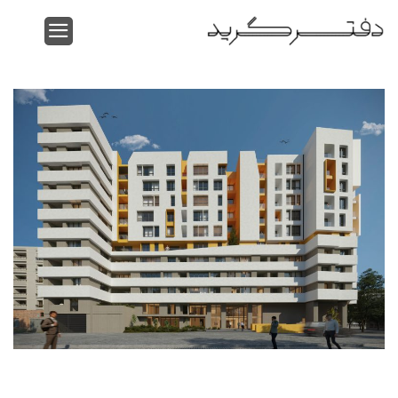
Ski
t
conten