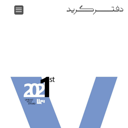
Ski
t
conten