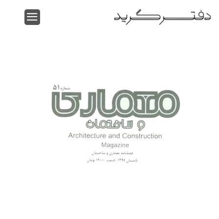
Ski
t
conten